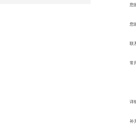
您
您
联
常
详
补