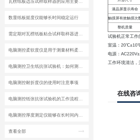
外形尺寸
瓦楞纸板边压试样取样器的应用主要有以下几个方面
液晶屏显示寿命
数显纸板挺度仪能够长时间稳定运行
触摸屏有效触摸次
整机质量
需定期对瓦楞纸板粘合试样取样器进行校准和维护
试验机正常工作
室温：20℃±10
电脑测控柔软度仪是用于测量材料柔软程度的实验设备
电源：AC220
工作环境清洁，
电脑测控卫生纸抗张试验机：如何测量卫生纸的“韧性”？
电脑测控耐折度仪的使用时注意事项
在线咨
电脑测控纸张抗张试验机的工作流程可概括为三个环节
电脑测控厚度测定仪能够在长时间内保持测量精度
查看全部