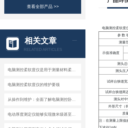
产品详
查看全部产品 >>
电脑测控柔软度
参 数 
相关文章
测量
RELATED ARTICLES
示值准确度
测头总
电脑测控柔软度仪是用于测量材料柔软程度的实验设备
测头压
试样台狭缝宽
电脑测控柔软度仪的维护要领
试样台狭缝两
从操作到维护：全面了解电脑测控卧式挺度仪！
测头对中
外形尺寸（长
质
电动厚度测定仪能够实现微米级甚至更高精度的厚度测量
注：在测量上限值
下波动
1mN
。