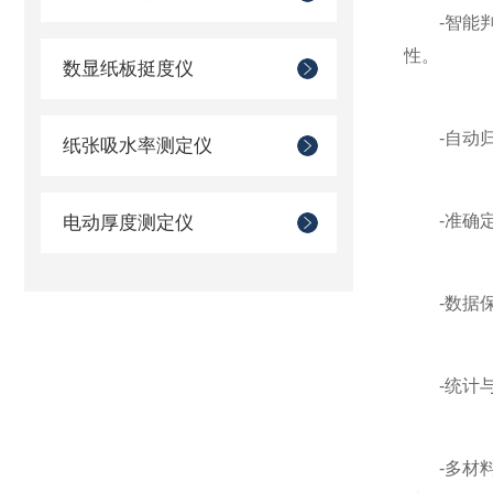
-智能判
性。
数显纸板挺度仪
-自动归
纸张吸水率测定仪
-准确定
电动厚度测定仪
-数据保
-统计与
-多材料