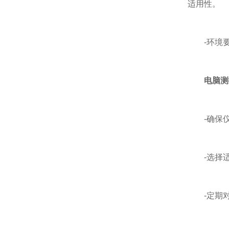
适用性。
-环境要
电脑测
-确保仪
-选择适
-定期对