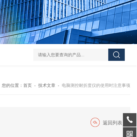
DCP-NPY5600电脑测控纸板耐破度仪2
DCP-KY3000电脑
您的位置：
首页
-
技术文章
-
电脑测控耐折度仪的使用时注意事项
返回列表